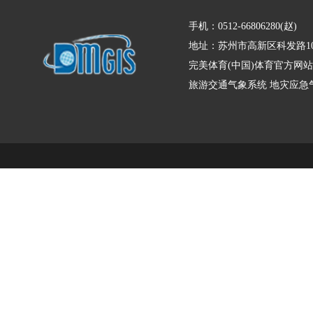
手机：0512-66806280(赵)
地址：苏州市高新区科发路10
完美体育(中国)体育官方网
旅游交通气象系统
地灾应急