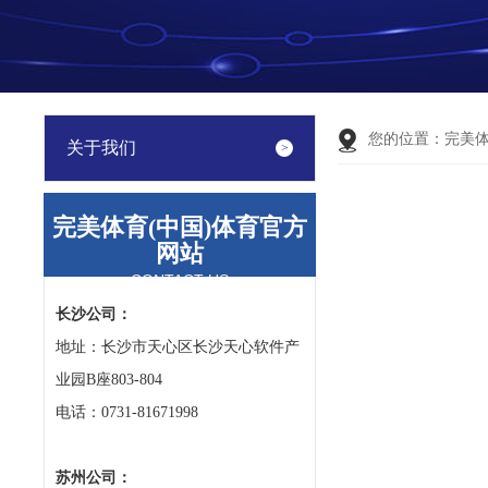
您的位置：
完美体
关于我们
完美体育(中国)体育官方
网站
CONTACT US
长沙公司：
地址：长沙市天心区长沙天心软件产
业园B座803-804
电话：0731-81671998
苏州公司：